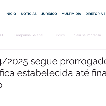
INÍCIO
NOTÍCIAS
JURÍDICO
MULTIMÍDIA
DIRETORIA 
-PE
Campanha Salarial
Jurídico
Saiu na imprensa
/2025 segue prorrogad
fica estabelecida até fin
o