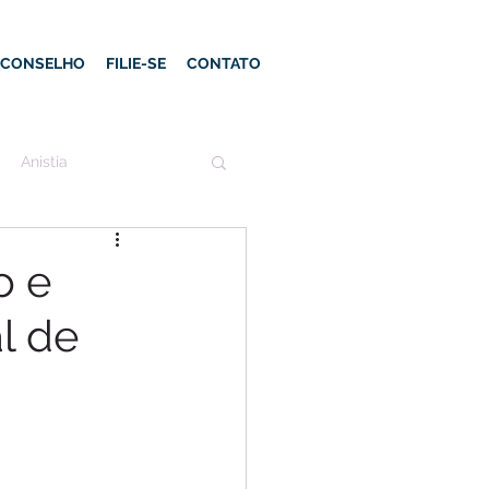
E CONSELHO
FILIE-SE
CONTATO
Anistia
o e
al de