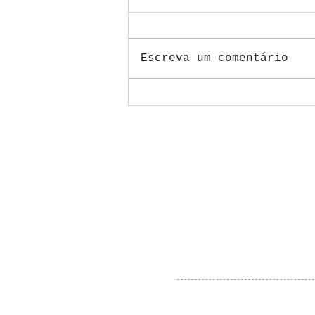
Escreva um comentário
Mesas do ACT 2026/2027
dos Correios começam com
trabalhadores pressionando
por justiça na aplicação da
tal reestruturação
FILIADO À