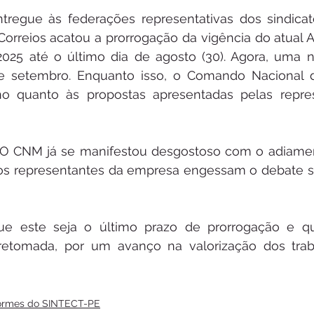
egue às federações representativas dos sindicatos
orreios acatou a prorrogação da vigência do atual A
025 até o último dia de agosto (30). Agora, uma no
de setembro. Enquanto isso, o Comando Nacional d
o quanto às propostas apresentadas pelas repre
 O CNM já se manifestou desgostoso com o adiamen
os representantes da empresa engessam o debate so
ue este seja o último prazo de prorrogação e q
retomada, por um avanço na valorização dos trab
formes do SINTECT-PE