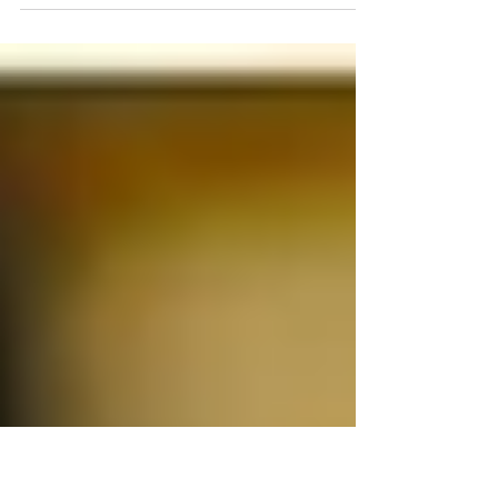
Mais uma vez trabalhadores dos Correios
e a população, que depende dos seus
serviços, são prejudicados por causa do
descaso da Empresa...