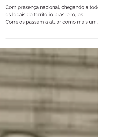
importância pública para o
país
Com presença nacional, chegando a todos
os locais do território brasileiro, os
Correios passam a atuar como mais um
canal estratégico, a serviço da população
que deseja reorganizar a vida financeira e
limpar o nome. A empresa fechou parceria
com a Serasa e disponibiliza as mais de 10
mil agências para negociações presenciais
através do programa Desenrola Brasil, do
governo federal. De acordo com o Serasa,
o Brasil tinha até o mês de abril mais de 83
milhões de pessoas com o n