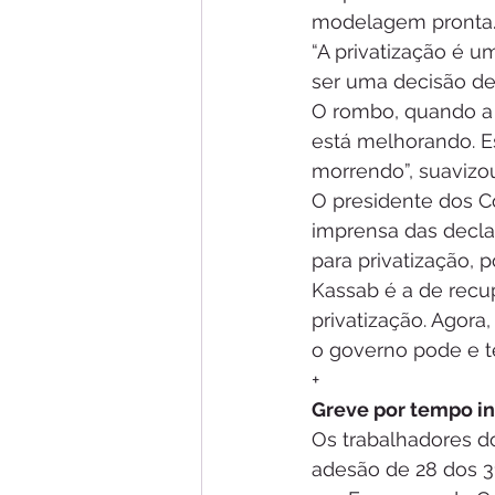
modelagem pronta
“A privatização é u
ser uma decisão de
O rombo, quando a g
está melhorando. E
morrendo”, suavizo
O presidente dos C
imprensa das decl
para privatização, 
Kassab é a de rec
privatização. Agora
o governo pode e t
+
Greve por tempo i
Os trabalhadores d
adesão de 28 dos 3