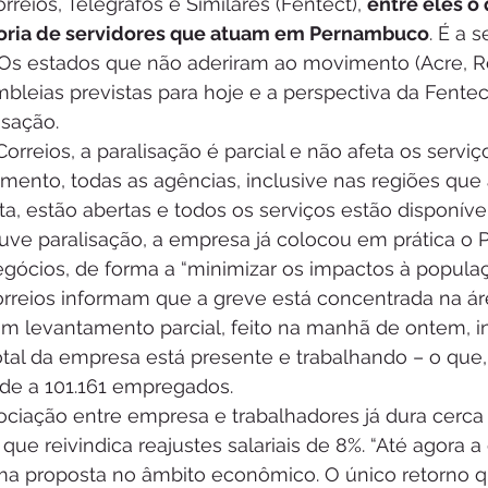
eios, Telégrafos e Similares (Fentect), 
entre eles o 
goria de servidores que atuam em Pernambuco
. É a 
. Os estados que não aderiram ao movimento (Acre, R
leias previstas para hoje e a perspectiva da Fentec
isação.
rreios, a paralisação é parcial e não afeta os serviç
mento, todas as agências, inclusive nas regiões que 
, estão abertas e todos os serviços estão disponívei
uve paralisação, a empresa já colocou em prática o 
gócios, de forma a “minimizar os impactos à populaçã
orreios informam que a greve está concentrada na ár
 um levantamento parcial, feito na manhã de ontem, i
otal da empresa está presente e trabalhando – o que
nde a 101.161 empregados.
ciação entre empresa e trabalhadores já dura cerca 
que reivindica reajustes salariais de 8%. “Até agora 
a proposta no âmbito econômico. O único retorno q