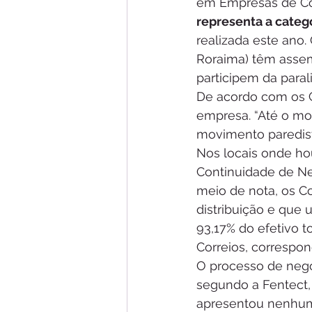
em Empresas de Corr
representa a cate
realizada este ano
Roraima) têm assemb
participem da paral
De acordo com os Co
empresa. “Até o mo
movimento paredista
Nos locais onde ho
Continuidade de Ne
meio de nota, os C
distribuição e que
93,17% do efetivo t
Correios, correspo
O processo de nego
segundo a Fentect, 
apresentou nenhum