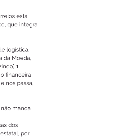
rreios está 
o, que integra 
 logística, 
a da Moeda, 
indo) 1 
 financeira 
 e nos passa, 
cê não manda 
sas dos 
estatal, por 