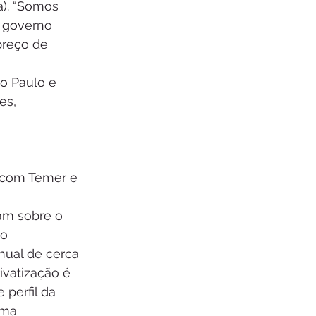
a). “Somos 
o governo 
preço de 
o Paulo e 
es, 
 com Temer e 
ram sobre o 
o 
ual de cerca 
ivatização é 
perfil da 
uma 