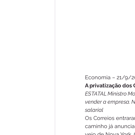
Economia – 21/9/2
A privatização dos 
ESTATAL Ministro Mo
vender a empresa. Na
salarial
Os Correios entrara
caminho já anunciad
veio de Nova York. 