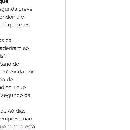
que 
segunda greve 
ondônia e 
t é que eles 
os da 
aderiram ao 
s”.
Plano de 
o”. Ainda por 
ea de 
ndicou que 
, segundo os 
de 50 dias, 
a empresa não 
ue temos está 