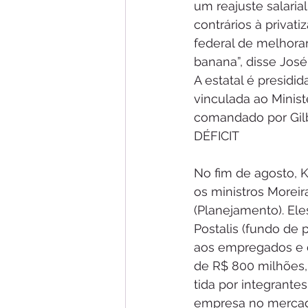
um reajuste salarial
contrários à privat
federal de melhora
banana”, disse José 
A estatal é presid
vinculada ao Minist
comandado por Gil
DÉFICIT
No fim de agosto, 
os ministros Moreira
(Planejamento). Ele
Postalis (fundo de
aos empregados e d
de R$ 800 milhões, 
tida por integrant
empresa no mercado 