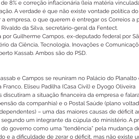
 de 8% e correção inflacionária (leia matéria vinculad
ização. A verdade é que não existe vontade política d
r a empresa, o que querem é entregar os Correios a 
Rivaldo da Silva, secretário-geral da Fentect.
ida por Guilherme Campos, ex-deputado federal por Sã
ério da Ciência, Tecnologia, Inovações e Comunicaçõ
berto Kassab. Ambos são do PSD.
Kassab e Campos se reuniram no Palácio do Planalto
 Franco, Eliseu Padilha (Casa Civil) e Dyogo Oliveira 
s discutiram a situação financeira da empresa e fala
 pensão da companhia) e o Postal Saúde (plano voltad
ependentes) – uma das maiores causas de déficit an
segundo um integrante da cúpula do ministério. A pr
es do governo como uma “tendência” pela mudança de 
e a dificuldade de zerar o déficit, mas não existe 