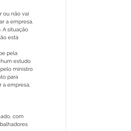
r ou não vai 
ar a empresa. 
 A situação 
ão está 
be pela 
nhum estudo 
pelo ministro 
to para 
r a empresa, 
nado, com 
abalhadores 