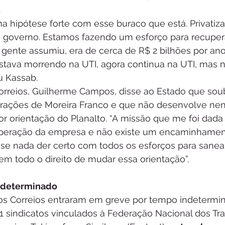
.
ma hipótese forte com esse buraco que está. Privatiza
 governo. Estamos fazendo um esforço para recuper
ente assumiu, era de cerca de R$ 2 bilhões por ano.
stava morrendo na UTI, agora continua na UTI, mas n
u Kassab.
orreios, Guilherme Campos, disse ao Estado que sou
arações de Moreira Franco e que não desenvolve ne
por orientação do Planalto. “A missão que me foi dada 
uperação da empresa e não existe um encaminhamen
, se nada der certo com todos os esforços para sanea
em todo o direito de mudar essa orientação”.
ndeterminado
os Correios entraram em greve por tempo indetermi
1 sindicatos vinculados à Federação Nacional dos Tr