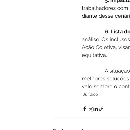
5. Impacto
trabalhadores com a
diante desse cenári
6. Lista d
análise. Os incluso
Ação Coletiva, visa
equitativa.
                A si
melhores soluções j
vale sempre o conta
Jurídico