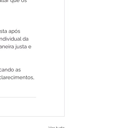
ltar que os 
sta após 
ndividual da 
neira justa e 
scando as 
clarecimentos, 