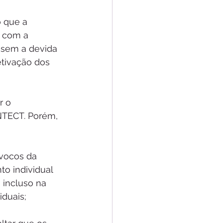
o que a 
l com a 
, sem a devida 
etivação dos 
r o 
NTECT. Porém, 
ívocos da 
to individual 
 incluso na 
iduais;