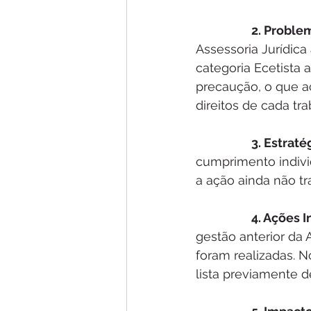
2. Proble
Assessoria Jurídica
categoria Ecetista a
precaução, o que ac
direitos de cada tr
3. Estratég
cumprimento indivi
a ação ainda não tr
4. Ações I
gestão anterior da 
foram realizadas. N
lista previamente d