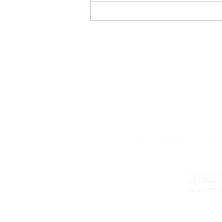
Sindicato realiza ação de
orientação jurídica para
aposentados
FILIADO À