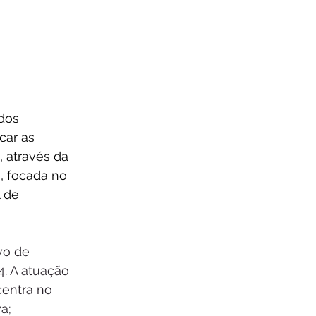
dos 
car as 
 através da 
a, focada no 
 de 
vo de 
. A atuação 
centra no 
a;