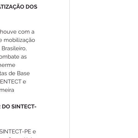
ATIZAÇÃO DOS 
e houve com a 
e mobilização 
rasileiro, 
ombate as 
lherme 
tas de Base 
FENTECT e 
meira 
 DO SINTECT-
 SINTECT-PE e 