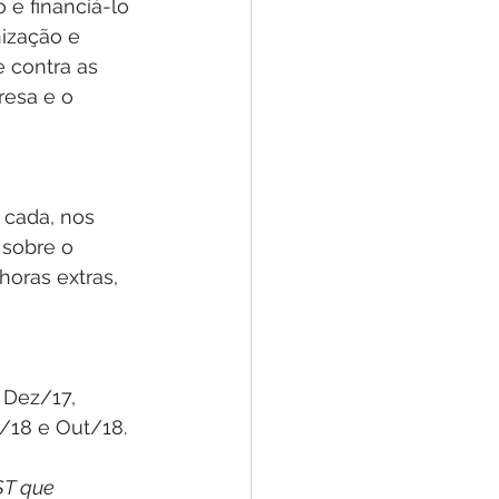
e financiá-lo 
ização e 
 contra as 
resa e o 
 cada, nos 
sobre o 
horas extras, 
 Dez/17, 
/18 e Out/18. 
ST que 