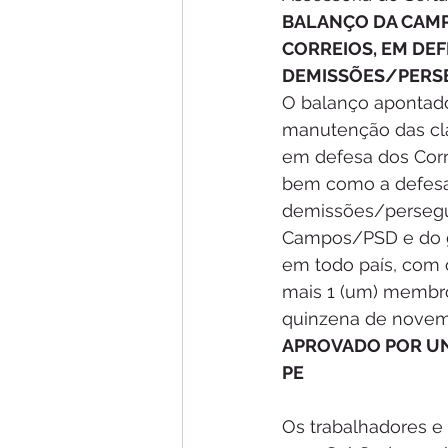
BALANÇO DA CAMPA
CORREIOS, EM DEF
DEMISSÕES/PERSE
O balanço apontado 
manutenção das clá
em defesa dos Corre
bem como a defesa
demissões/perseguiç
Campos/PSD e do go
em todo país, com 
mais 1 (um) membro 
quinzena de novemb
APROVADO POR UN
PE
Os trabalhadores e