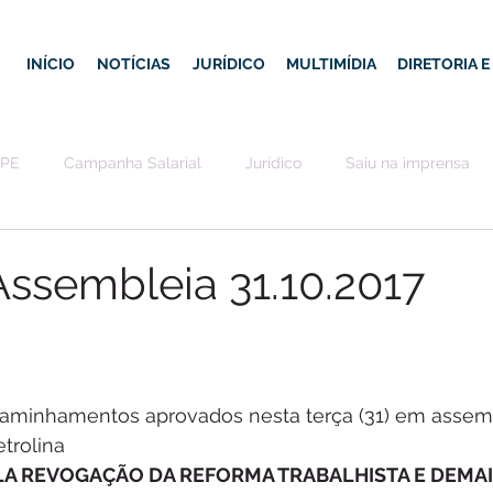
INÍCIO
NOTÍCIAS
JURÍDICO
MULTIMÍDIA
DIRETORIA 
-PE
Campanha Salarial
Jurídico
Saiu na imprensa
ssembleia 31.10.2017
aminhamentos aprovados nesta terça (31) em assemb
etrolina
LA REVOGAÇÃO DA REFORMA TRABALHISTA E DEMAI