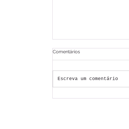
Comentários
Escreva um comentário
Mesas do ACT 2026/2027
dos Correios começam com
trabalhadores pressionando
por justiça na aplicação da
tal reestruturação