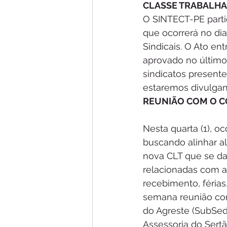
CLASSE TRABALH
O SINTECT-PE partic
que ocorrerá no di
Sindicais. O Ato e
aprovado no último
sindicatos presentes
estaremos divulgan
REUNIÃO COM O C
Nesta quarta (1), 
buscando alinhar a
nova CLT que se dar
relacionadas com a
recebimento, férias
semana reunião com 
do Agreste (SubSed
Assessoria do Sertã