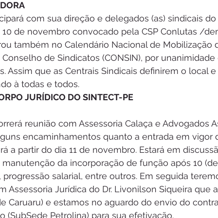
ADORA
ipará com sua direção e delegados (as) sindicais do
a 10 de novembro convocado pela CSP Conlutas /dem
ntrou também no Calendário Nacional de Mobilização
 Conselho de Sindicatos (CONSIN), por unanimidade 
. Assim que as Centrais Sindicais definirem o local e 
do à todas e todos.
ORPO JURÍDICO DO SINTECT-PE
ocorrerá reunião com Assessoria Calaça e Advogados A
lguns encaminhamentos quanto a entrada em vigor d
á a partir do dia 11 de novembro. Estará em discuss
 manutenção da incorporação de função após 10 (de
, progressão salarial, entre outros. Em seguida terem
Assessoria Jurídica do Dr. Livonilson Siqueira que a
e Caruaru) e estamos no aguardo do envio do contra
o (SubSede Petrolina) para sua efetivação.