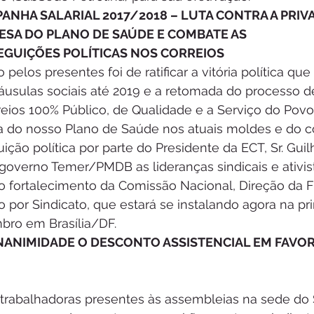
NHA SALARIAL 2017/2018 – LUTA CONTRA A PRIV
ESA DO PLANO DE SAÚDE E COMBATE AS 
GUIÇÕES POLÍTICAS NOS CORREIOS
pelos presentes foi de ratificar a vitória política qu
usulas sociais até 2019 e a retomada do processo d
ios 100% Público, de Qualidade e a Serviço do Povo B
 do nosso Plano de Saúde nos atuais moldes e do c
ão política por parte do Presidente da ECT, Sr. Gui
verno Temer/PMDB as lideranças sindicais e ativis
o fortalecimento da Comissão Nacional, Direção da 
por Sindicato, que estará se instalando agora na pri
ro em Brasília/DF.
ANIMIDADE O DESCONTO ASSISTENCIAL EM FAVOR
 trabalhadoras presentes às assembleias na sede do