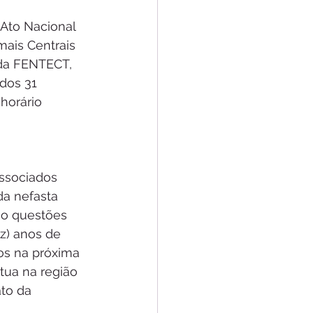
 Ato Nacional 
ais Centrais 
 da FENTECT, 
dos 31 
horário 
ssociados 
a nefasta 
ão questões 
z) anos de 
os na próxima 
tua na região 
to da 