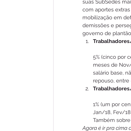
suas SubSedes mais
com aportes extras 
mobilização em def
demissões e persegu
governo de plantão
Trabalhadores/
5% (cinco por c
meses de Nov/1
salário base, nã
repouso, entre 
Trabalhadores/
1% (um por cent
Jan/18, Fev/18,
Também sobre o
Agora é ir pra cima