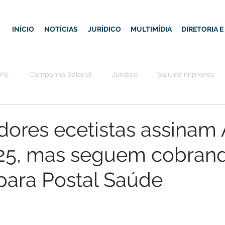
INÍCIO
NOTÍCIAS
JURÍDICO
MULTIMÍDIA
DIRETORIA 
-PE
Campanha Salarial
Jurídico
Saiu na imprensa
dores ecetistas assinam
25, mas seguem cobran
para Postal Saúde