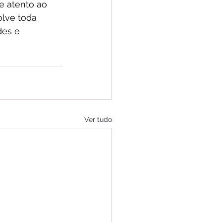
e atento ao 
olve toda 
des e 
Ver tudo