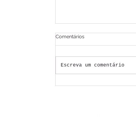
Comentários
Escreva um comentário
Mesas do ACT 2026/2027
dos Correios começam com
trabalhadores pressionando
por justiça na aplicação da
tal reestruturação