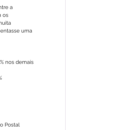
tre a 
 os 
muita 
esentasse uma 
1% nos demais 
%
o Postal 