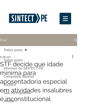
Post
Todos posts
5 de jun.
Todos posts
STF decide que idade
Informes do SINTECT-PE
mínima para
Campanha Salarial
aposentadoria especial
Jurídico
em atividades insalubres
Saiu na imprensa
é inconstitucional
Anistia