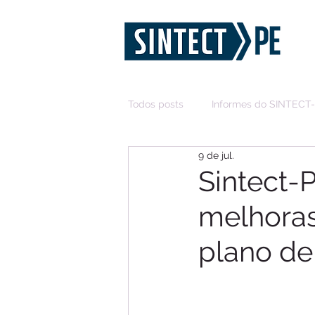
Todos posts
Informes do SINTECT
9 de jul.
Sintect-
melhoras
plano de