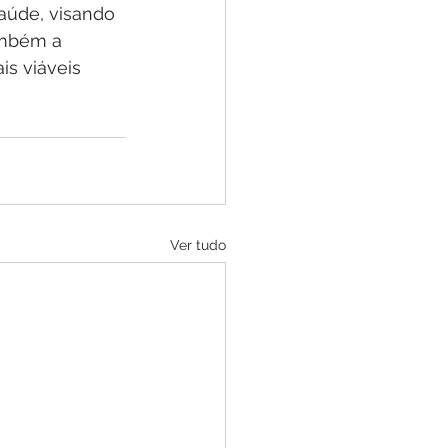
aúde, visando 
ambém a 
s viáveis 
Ver tudo