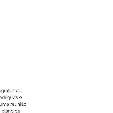
égrafos de 
odrigues e 
 uma reunião 
o plano de 