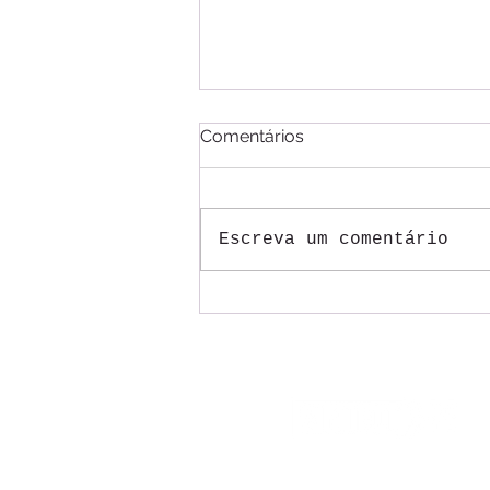
Comentários
Escreva um comentário
Mesas do ACT 2026/2027
dos Correios começam com
trabalhadores pressionando
por justiça na aplicação da
tal reestruturação