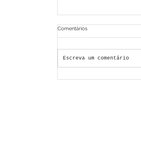
Comentários
Escreva um comentário
Mesas do ACT 2026/2027
dos Correios começam com
trabalhadores pressionando
por justiça na aplicação da
tal reestruturação