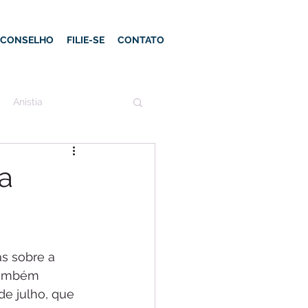
E CONSELHO
FILIE-SE
CONTATO
Anistia
a
também 
de julho, que 