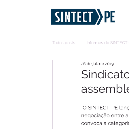
Todos posts
Informes do SINTECT
26 de jul. de 2019
Sindicat
assemble
 O SINTECT-PE lançou um novo boletim que traz informações atualizadas sobre a 
negociação entre a
convoca a categoria