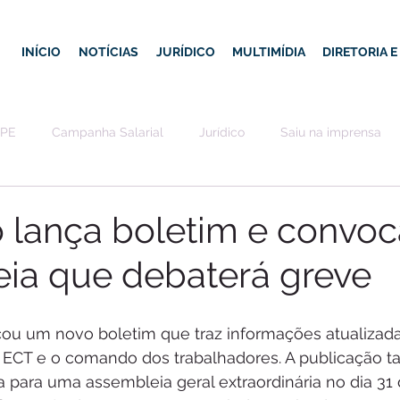
INÍCIO
NOTÍCIAS
JURÍDICO
MULTIMÍDIA
DIRETORIA 
-PE
Campanha Salarial
Jurídico
Saiu na imprensa
o lança boletim e convoc
ia que debaterá greve
 ECT e o comando dos trabalhadores. A publicação 
 para uma assembleia geral extraordinária no dia 31 