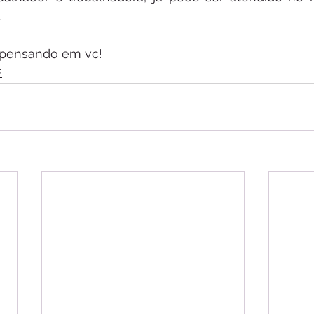
.
 pensando em vc!
E