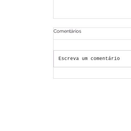
Comentários
Escreva um comentário
Mesas do ACT 2026/2027
dos Correios começam com
trabalhadores pressionando
por justiça na aplicação da
tal reestruturação