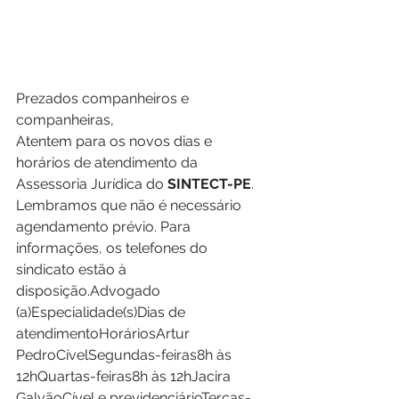
Prezados companheiros e 
companheiras,
Atentem para os novos dias e 
horários de atendimento da 
Assessoria Jurídica do 
SINTECT-PE
. 
Lembramos que não é necessário 
agendamento prévio. Para 
informações, os telefones do 
sindicato estão à 
disposição.Advogado 
(a)Especialidade(s)Dias de 
atendimentoHoráriosArtur 
PedroCívelSegundas-feiras8h às 
12hQuartas-feiras8h às 12hJacira 
GalvãoCível e previdenciárioTerças-