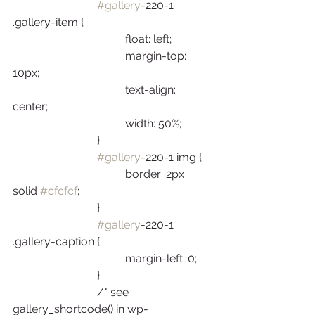
#gallery
-220-1 
.gallery-item {
				float: left;
				margin-top: 
10px;
				text-align: 
center;
				width: 50%;
			}
#gallery
-220-1 img {
				border: 2px 
solid 
#cfcfcf
;
			}
#gallery
-220-1 
.gallery-caption {
				margin-left: 0;
			}
			/* see 
gallery_shortcode() in wp-