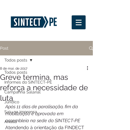
Post
Todos posts
8 de mai. de 2017
Todos posts
Greve termina, mas
Informes do SINTECT-PE
reforça a necessidade de
Campanha Salarial
luta
Jurídico
Após 11 dias de paralisação, fim da 
Saiu na imprensa
mobilização é aprovada em 
assembleia na sede do SINTECT-PE
Anistia
Atendendo à orientação da FINDECT 