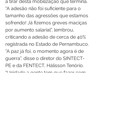
a tirar desta mobilização que termina. 
“A adesão não foi suficiente para o 
tamanho das agressões que estamos 
sofrendo! Já fizemos greves maciças 
por aumento salarial”, lembrou, 
criticando a adesão de cerca de 40% 
registrada no Estado de Pernambuco.
“A paz já foi, o momento agora é de 
guerra”, disse o diretor do SINTECT-
PE e da FENTECT, Hálisson Tenório. 
“Unidade a gente tem que fazer com 
quem quer construir. Voltamos sem 
nada para o trabalhador por inércia 
da Articulação”. A companheira Maria 
reforçou a defesa da categoria em 
sua falação: “não fomos derrotados, 
foi imposto pelas duas federações. 
Foram eles que venderam as nossas 
cabeças. Esta foi apenas uma 