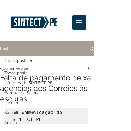
Post
Todos posts
19 de set. de 2018
Todos posts
Falta de pagamento deixa
Informes do SINTECT-PE
agências dos Correios às
Campanha Salarial
escuras
Jurídico
Da Comunicação do 
Saiu na imprensa
SINTECT-PE
Anistia