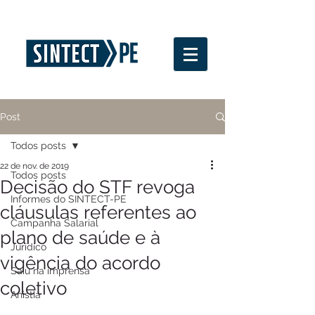
Post
Todos posts
22 de nov. de 2019
Todos posts
Decisão do STF revoga
Informes do SINTECT-PE
cláusulas referentes ao
Campanha Salarial
plano de saúde e à
Jurídico
vigência do acordo
Saiu na imprensa
coletivo
Anistia