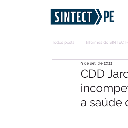
Todos posts
Informes do SINTECT
9 de set. de 2022
CDD Jard
incompet
a saúde 