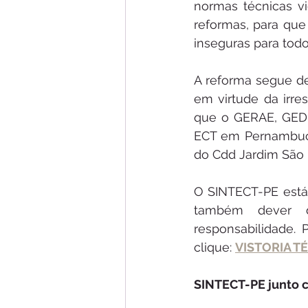
normas técnicas v
reformas, para que 
inseguras para todo
A reforma segue de
em virtude da irre
que o GERAE, GEDI
ECT em Pernambuco
do Cdd Jardim São 
O SINTECT-PE está 
também dever da
responsabilidade. 
clique: 
VISTORIA T
SINTECT-PE junto c