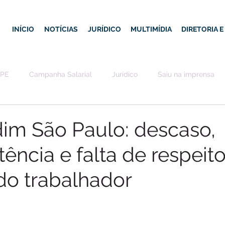
INÍCIO
NOTÍCIAS
JURÍDICO
MULTIMÍDIA
DIRETORIA 
-PE
Campanha Salarial
Jurídico
Saiu na imprensa
im São Paulo: descaso,
ência e falta de respeit
do trabalhador