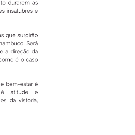
to durarem as 
s insalubres e 
s que surgirão 
nambuco. Será 
 a direção da 
como é o caso 
e bem-estar é 
é atitude e 
 da vistoria, 