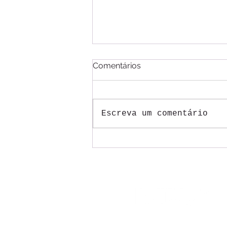
Comentários
Escreva um comentário
Mesas do ACT 2026/2027
dos Correios começam com
trabalhadores pressionando
por justiça na aplicação da
tal reestruturação