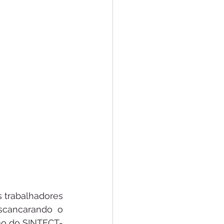
 trabalhadores 
cancarando o 
ção do SINTECT-