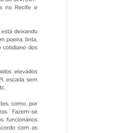
a no Recife e 
está deixando 
poeira, tinta, 
cotidiano dos 
ídos elevados 
PI, escada sem 
tc.
es, como, por 
as. Fazem-se 
 funcionários 
acordo com as 