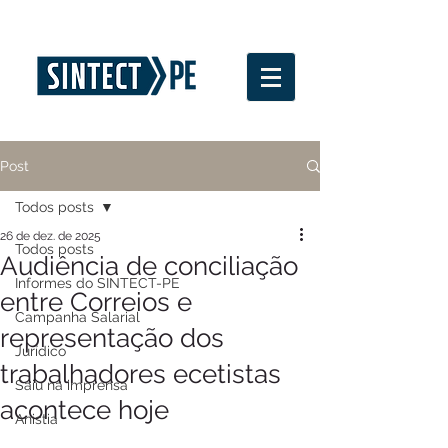
Post
Todos posts
26 de dez. de 2025
Todos posts
Audiência de conciliação
Informes do SINTECT-PE
entre Correios e
Campanha Salarial
representação dos
Jurídico
trabalhadores ecetistas
Saiu na imprensa
acontece hoje
Anistia