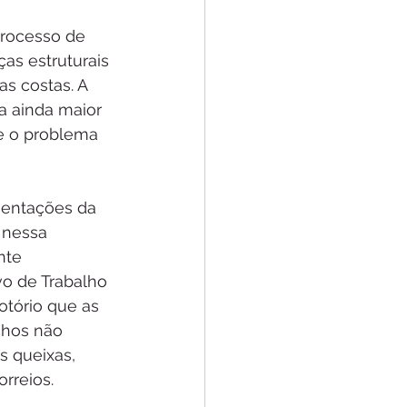
processo de 
as estruturais 
s costas. A 
a ainda maior 
e o problema 
sentações da 
 nessa 
nte 
o de Trabalho 
otório que as 
chos não 
 queixas, 
rreios.