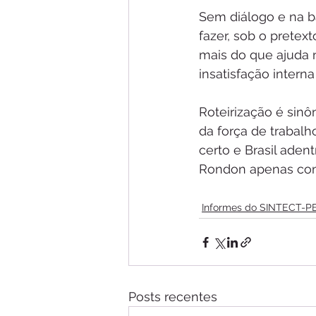
Sem diálogo e na b
fazer, sob o pretex
mais do que ajuda na
insatisfação intern
Roteirização é sinô
da força de trabalh
certo e Brasil ade
Rondon apenas cons
Informes do SINTECT-P
Posts recentes