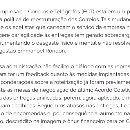
 Empresa de Correios e Telégrafos (ECT) está em um 
a política de reestruturação dos Correios. Tais mudanç
e os ecetistas que carregam o serviço da empresa na
gere dar agilidade às entregas tem gerado sobrecarg
 aumentando o desgaste físico e mental e não resolv
a gestão Emmanoel Rondon.
a administração não facilite o diálogo com as repre
para ter um feedback quanto às medidas implantadas
s ponderações sobre a roteirização já foram previame
te as mesas de negociação do último Acordo Coletiv
a das entregas unificadas, porém, agora aplicado, é n
ram acolhidas. Seguem os atrasos nas entregas, tre
lo de encomendas e, por consequência, aumento nas
o, descrédito na imagem e ônus financeiro para os Co