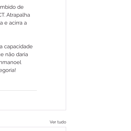
umbido de 
T. Atrapalha 
 e acirra a 
 a capacidade 
ue não daria 
Emmanoel 
egoria!
Ver tudo