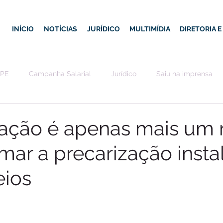
INÍCIO
NOTÍCIAS
JURÍDICO
MULTIMÍDIA
DIRETORIA 
-PE
Campanha Salarial
Jurídico
Saiu na imprensa
ização é apenas mais um
mar a precarização insta
eios