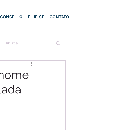
E CONSELHO
FILIE-SE
CONTATO
Anistia
 nome
lada